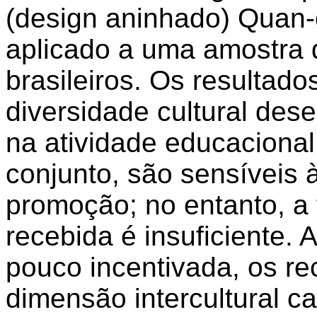
(
design
aninhado
)
Quan
aplicado a
uma
amostra
brasileiros. Os resultad
diversidade
cultural
des
na
atividade
educacional
conjunto
,
são
sensíveis
promoção
; no
entanto
, a
recebida
é
insuficiente. 
pouco
incentivada, os r
dimensão
intercultural c