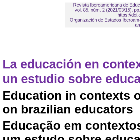
Revista Iberoamericana de Educ
vol. 85,
núm
. 2 (2021/03/15), pp
https://doi
Organización de Estados Iberoame
am
La educación en contex
un estudio sobre educa
Education in contexts of
on
brazilian
educators
Educação
em contexto
um
estudo
sobre educad