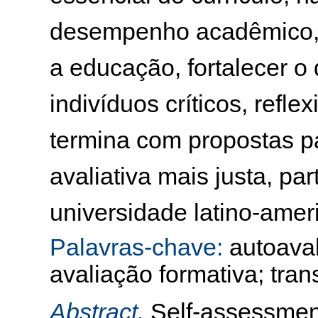
desempenho acadêmico,
a educação, fortalecer o
indivíduos críticos, refl
termina com propostas p
avaliativa mais justa, pa
universidade latino-amer
Palavras-chave:
autoaval
avaliação formativa; tra
Abstract.
Self-assessment