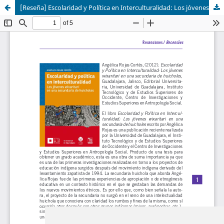
[Reseña] Escolaridad y Política en Interculturalidad: Los jóvenes wixaritari en una secundaria de huicholes