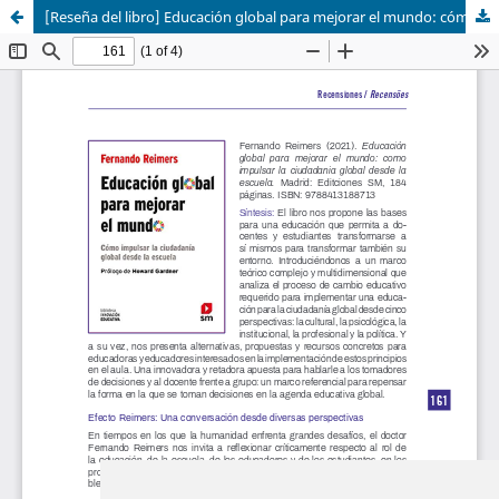
[Reseña del libro] Educación global para mejorar el mundo: cómo impulsar la ciudadanía global desde la Escuela