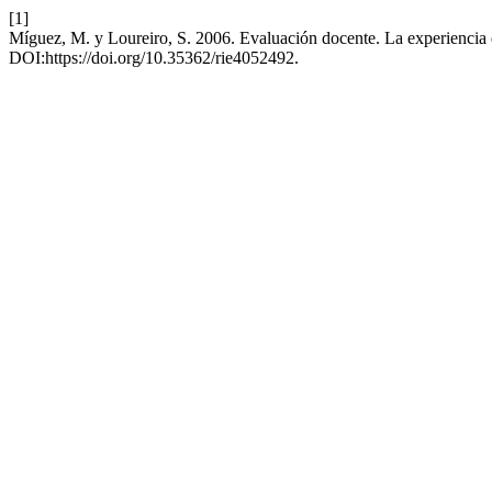
[1]
Míguez, M. y Loureiro, S. 2006. Evaluación docente. La experiencia e
DOI:https://doi.org/10.35362/rie4052492.