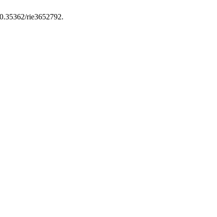
/10.35362/rie3652792.