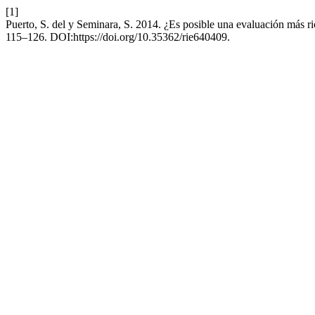
[1]
Puerto, S. del y Seminara, S. 2014. ¿Es posible una evaluación más ric
115–126. DOI:https://doi.org/10.35362/rie640409.