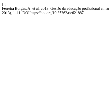
[1]
Ferreira Borges, A. et al. 2013. Gestão da educação profissional em ár
2013), 1–11. DOI:https://doi.org/10.35362/rie621887.