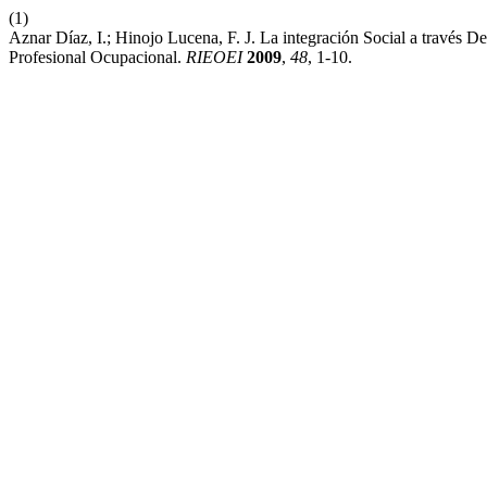
(1)
Aznar Díaz, I.; Hinojo Lucena, F. J. La integración Social a través
Profesional Ocupacional.
RIEOEI
2009
,
48
, 1-10.