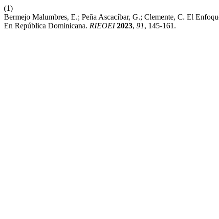
(1)
Bermejo Malumbres, E.; Peña Ascacíbar, G.; Clemente, C. El Enfo
En República Dominicana.
RIEOEI
2023
,
91
, 145-161.