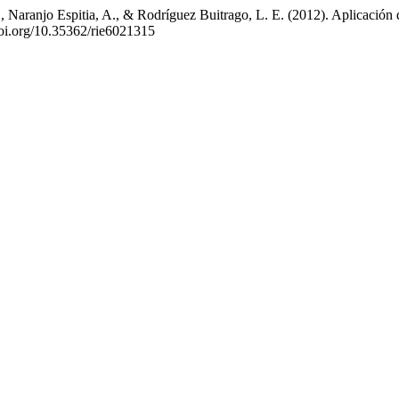
 Naranjo Espitia, A., & Rodríguez Buitrago, L. E. (2012). Aplicación d
/doi.org/10.35362/rie6021315