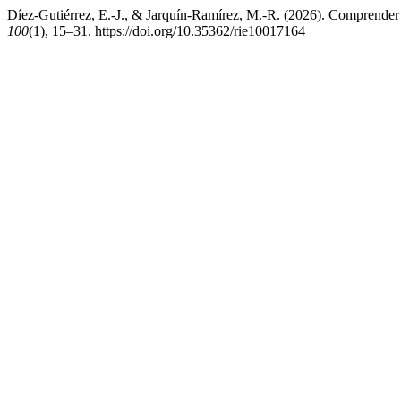
Díez-Gutiérrez, E.-J., & Jarquín-Ramírez, M.-R. (2026). Comprender l
100
(1), 15–31. https://doi.org/10.35362/rie10017164