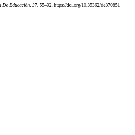
na De Educación
,
37
, 55–92. https://doi.org/10.35362/rie370851