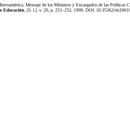
e Iberoamérica. Mensaje de los Ministros y Encargados de las Políticas 
de Educación
,
[S. l.]
, v. 20, p. 251–252, 1999. DOI: 10.35362/rie20010