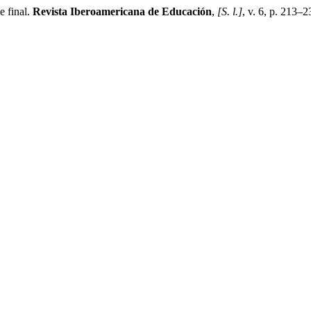
e final.
Revista Iberoamericana de Educación
,
[S. l.]
, v. 6, p. 213–