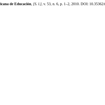
ricana de Educación
,
[S. l.]
, v. 53, n. 6, p. 1–2, 2010. DOI: 10.35362/