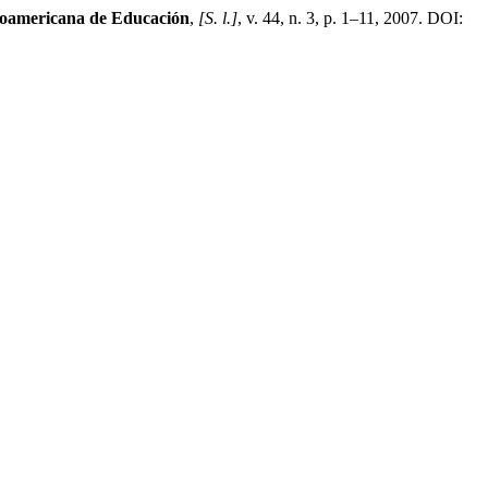
roamericana de Educación
,
[S. l.]
, v. 44, n. 3, p. 1–11, 2007. DOI: