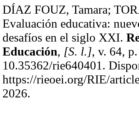
DÍAZ FOUZ, Tamara; TORAN
Evaluación educativa: nuevo
desafíos en el siglo XXI.
Re
Educación
,
[S. l.]
, v. 64, 
10.35362/rie640401. Dispo
https://rieoei.org/RIE/artic
2026.