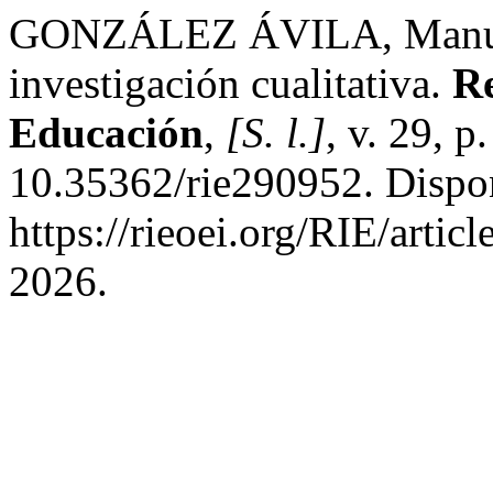
GONZÁLEZ ÁVILA, Manuel.
investigación cualitativa.
Re
Educación
,
[S. l.]
, v. 29, 
10.35362/rie290952. Dispo
https://rieoei.org/RIE/artic
2026.