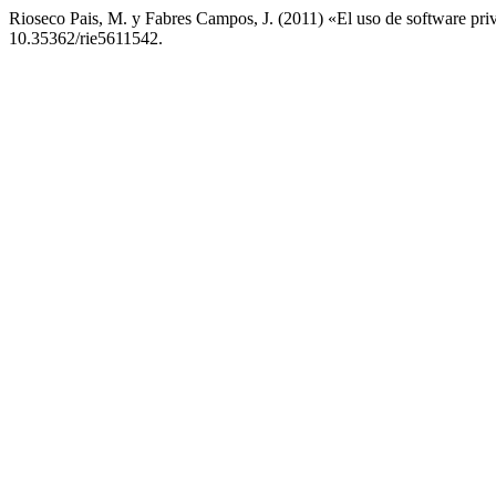
Rioseco Pais, M. y Fabres Campos, J. (2011) «El uso de software priv
10.35362/rie5611542.