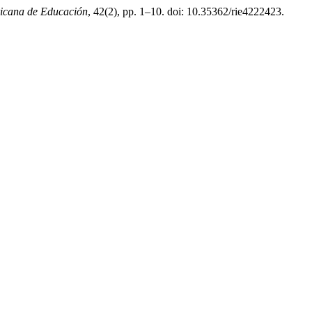
ricana de Educación
, 42(2), pp. 1–10. doi: 10.35362/rie4222423.