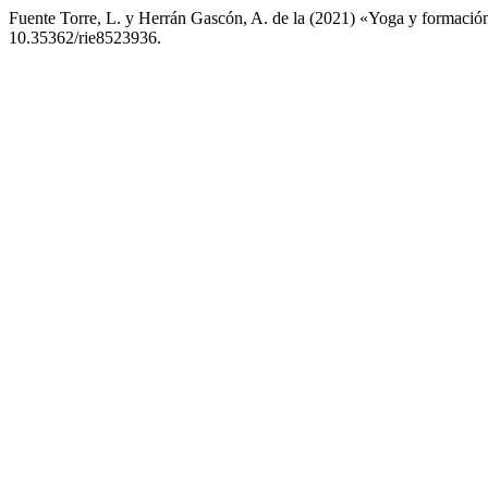
Fuente Torre, L. y Herrán Gascón, A. de la (2021) «Yoga y formació
10.35362/rie8523936.