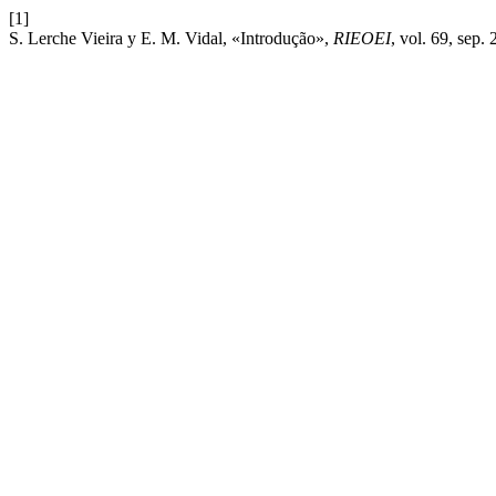
[1]
S. Lerche Vieira y E. M. Vidal, «Introdução»,
RIEOEI
, vol. 69, sep.