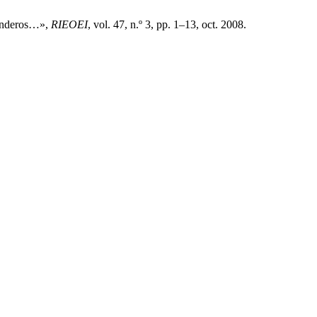
senderos…»,
RIEOEI
, vol. 47, n.º 3, pp. 1–13, oct. 2008.