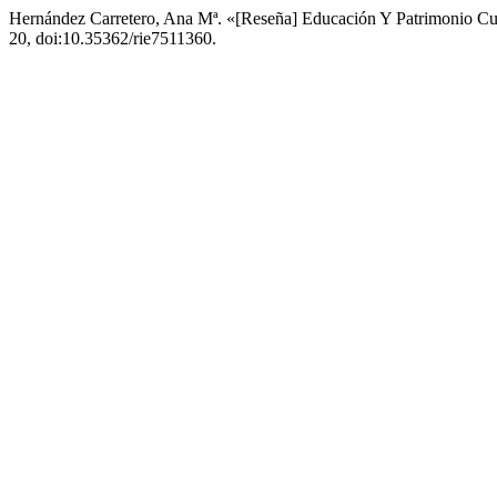
Hernández Carretero, Ana Mª. «[Reseña] Educación Y Patrimonio Cult
20, doi:10.35362/rie7511360.