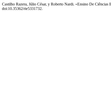
Castilho Razera, Júlio César, y Roberto Nardi. «Ensino De Ciência
doi:10.35362/rie5331732.