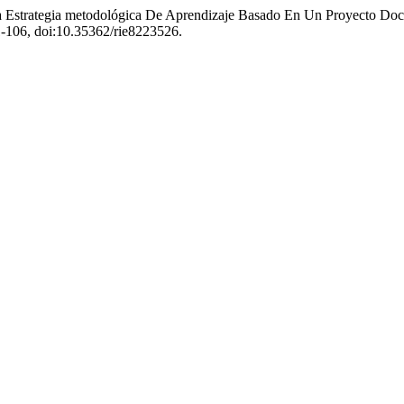
e La Estrategia metodológica De Aprendizaje Basado En Un Proyecto D
 81-106, doi:10.35362/rie8223526.