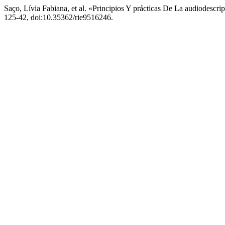
Saço, Lívia Fabiana, et al. «Principios Y prácticas De La audiodesc
125-42, doi:10.35362/rie9516246.