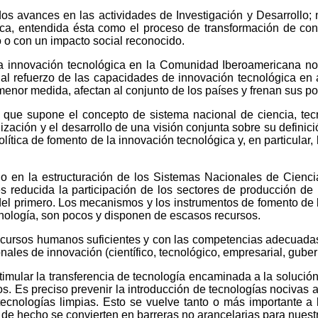
os avances en las actividades de Investigación y Desarrollo; 
ca, entendida ésta como el proceso de transformación de con
o o con un impacto social reconocido.
a la innovación tecnológica en la Comunidad Iberoamericana 
 al refuerzo de las capacidades de innovación tecnológica en
 menor medida, afectan al conjunto de los países y frenan sus p
ad que supone el concepto de sistema nacional de ciencia, tec
zación y el desarrollo de una visión conjunta sobre su definici
tica de fomento de la innovación tecnológica y, en particular, 
n la estructuración de los Sistemas Nacionales de Ciencia, 
 reducida la participación de los sectores de producción de b
del primero. Los mecanismos y los instrumentos de fomento de 
cnología, son pocos y disponen de escasos recursos.
cursos humanos suficientes y con las competencias adecuadas 
les de innovación (científico, tecnológico, empresarial, guberna
stimular la transferencia de tecnología encaminada a la soluc
ros. Es preciso prevenir la introducción de tecnologías nocivas
tecnologías limpias. Esto se vuelve tanto o más importante a
 de hecho se convierten en barreras no arancelarias para nuest