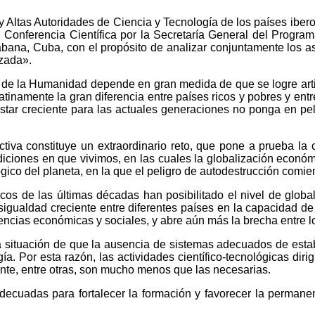
y Altas Autoridades de Ciencia y Tecnología de los países ibero
Conferencia Científica por la Secretaría General del Program
na, Cuba, con el propósito de analizar conjuntamente los asu
izada».
o de la Humanidad depende en gran medida de que se logre artic
atinamente la gran diferencia entre países ricos y pobres y entr
estar creciente para las actuales generaciones no ponga en pel
ctiva constituye un extraordinario reto, que pone a prueba la
ndiciones en que vivimos, en las cuales la globalización econó
gico del planeta, en la que el peligro de autodestrucción comie
gicos de las últimas décadas han posibilitado el nivel de glob
esigualdad creciente entre diferentes países en la capacidad d
encias económicas y sociales, y abre aún más la brecha entre lo
 situación de que la ausencia de sistemas adecuados de establ
ía. Por esta razón, las actividades científico-tecnológicas diri
ente, entre otras, son mucho menos que las necesarias.
decuadas para fortalecer la formación y favorecer la perman