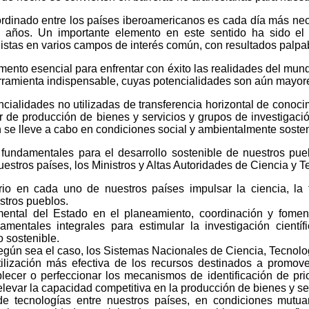
ordinado entre los países iberoamericanos es cada día más nec
s años. Un importante elemento en este sentido ha sido e
alistas en varios campos de interés común, con resultados palp
ento esencial para enfrentar con éxito las realidades del mundo
rramienta indispensable, cuyas potencialidades son aún mayore
cialidades no utilizadas de transferencia horizontal de conoc
r de producción de bienes y servicios y grupos de investigació
n se lleve a cabo en condiciones social y ambientalmente sosten
 fundamentales para el desarrollo sostenible de nuestros pu
uestros países, los Ministros y Altas Autoridades de Ciencia y
tario en cada uno de nuestros países impulsar la ciencia, l
stros pueblos.
ental del Estado en el planeamiento, coordinación y foment
namentales integrales para estimular la investigación cientí
o sostenible.
 según sea el caso, los Sistemas Nacionales de Ciencia, Tecnolo
ilización más efectiva de los recursos destinados a promover
lecer o perfeccionar los mecanismos de identificación de prio
levar la capacidad competitiva en la producción de bienes y se
 de tecnologías entre nuestros países, en condiciones mutua