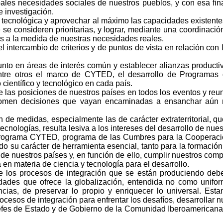
pales necesidades sociales de nuestros pueblos, y con esa fin
e investigación.
y tecnológica y aprovechar al máximo las capacidades existentes
 se consideren prioritarias, y lograr, mediante una coordinaci
s a la medida de nuestras necesidades reales.
 intercambio de criterios y de puntos de vista en relación con 
junto en áreas de interés común y establecer alianzas producti
 entre otros el marco de CYTED, el desarrollo de Programa
o científico y tecnológico en cada país.
e las posiciones de nuestros países en todos los eventos y reu
omen decisiones que vayan encaminadas a ensanchar aún má
 de medidas, especialmente las de carácter extraterritorial, qu
 tecnologías, resulta lesiva a los intereses del desarrollo de nue
 Programa CYTED, programa de las Cumbres para la Cooperació
do su carácter de herramienta esencial, tanto para la formació
 de nuestros países y, en función de ello, cumplir nuestros 
en materia de ciencia y tecnología para el desarrollo.
ue los procesos de integración que se están produciendo deb
ades que ofrece la globalización, entendida no como uniform
erencias, de preservar lo propio y enriquecer lo universal. 
rocesos de integración para enfrentar los desafíos, desarrollar 
es de Estado y de Gobierno de la Comunidad Iberoamericana el