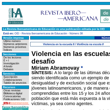
La Revista Iberoamericana de Educación es una publicación editada por la OEI
Está en:
OEI
-
Revista Iberoamericana de Educación
- Número 38
Versión impresa
Númer
Último número
Números anteriores
Violencia en la escuela II /
Violência na escola II
Números próximos
Índices
Violencia en las escuela
Secciones
De los lectores
desafío
E + I
Investigación
A fondo
Miriam Abramovay
*
Debates
SÍNTESIS:
A lo largo de las últimas dé
Servicios
siendo identificada como un ejemplo de
Suscripción
Colaboraciones
desigualdad y de exclusión social que e
Tablón de anuncios
jóvenes latinoamericanos, y de manera
Recursos
Otras revistas
comprendidas entre los 15 y los 24 años,
Biblioteca digital
Convocatorias
población que está más expuesta a la v
Publicaciones OEI
víctimas, ya sea como agentes.