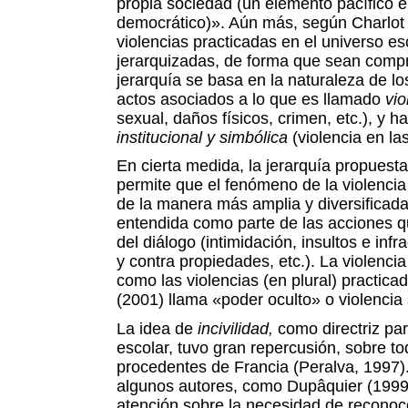
propia sociedad (un elemento
pacífico 
democrático)». Aún más, según Charlot 
violencias practicadas en el universo e
jerarquizadas, de forma que sean compr
jerarquía se basa en la naturaleza de lo
actos asociados a lo que es llamado
vio
sexual, daños físicos, crimen, etc.), y 
institucional y simbólica
(violencia en la
En cierta medida, la jerarquía propuest
permite que el fenómeno de la violenci
de la manera más amplia y diversificada 
entendida como parte de las acciones q
del diálogo (intimidación, insultos e inf
y contra propiedades, etc.). La violenc
como las violencias (en plural) practic
(2001) llama «poder oculto» o violencia 
La idea de
incivilidad,
como directriz para
escolar, tuvo gran repercusión, sobre to
procedentes de Francia (Peralva, 1997).
algunos autores, como Dupâquier (1999)
atención sobre la necesidad de reconoc