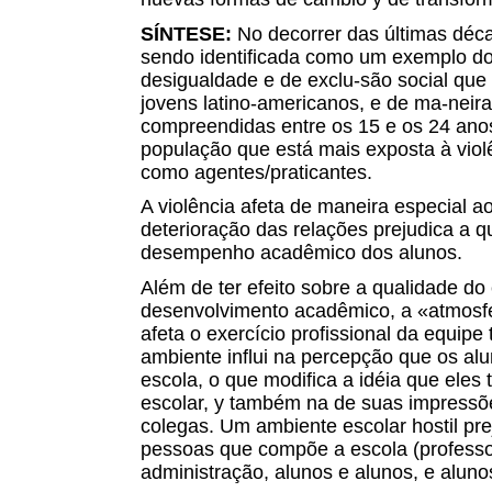
SÍNTESE:
No decorrer das últimas déca
sendo identificada como um exemplo d
desigualdade e de exclu-são social qu
jovens latino-americanos, e de ma-neir
compreendidas entre os 15 e os 24 anos
população que está mais exposta à viol
como agentes/praticantes.
A violência afeta de maneira especial a
deterioração das relações prejudica a q
desempenho acadêmico dos alunos.
Além de ter efeito sobre a qualidade do
desenvolvimento acadêmico, a «atmosfe
afeta o exercício profissional da equip
ambiente influi na percepção que os al
escola, o que modifica a idéia que eles
escolar, y também na de suas impressõ
colegas. Um ambiente escolar hostil pre
pessoas que compõe a escola (professo
administração, alunos e alunos, e aluno