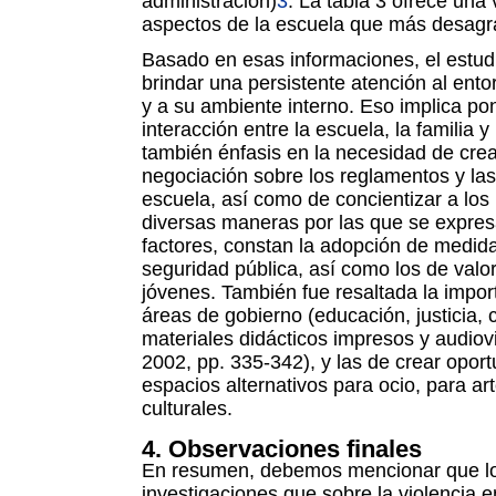
administración)
3
. La tabla 3 ofrece una
aspectos de la escuela que más desagr
Basado en esas informaciones, el estud
brindar una persistente atención al ento
y a su ambiente interno. Eso implica pon
interacción entre la escuela, la familia
también énfasis en la necesidad de cr
negociación sobre los reglamentos y las
escuela, así como de concientizar a los
diversas maneras por las que se expresa
factores, constan la adopción de medida
seguridad pública, así como los de valo
jóvenes. También fue resaltada la import
áreas de gobierno (educación, justicia, cu
materiales didácticos impresos y audio
2002, pp. 335-342), y las de crear oport
espacios alternativos para ocio, para ar
culturales.
4. Observaciones finales
En resumen, debemos mencionar que los
investigaciones que sobre la violencia 