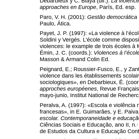
Debarbieux y C. Blaya (dir.):
La violence
approaches en Europe
,
París, Ed. esp.
Paro, V. H. (2001):
Gestão democrática 
Paulo, Ática.
Payet, J. P. (1997): «La violence à l’éco
Soldini y Vergés. L’école comme disposit
violences: le example de trois écoles à 
Émin, J. C. (coords.):
Violences à l’écol
Masson & Armand Colin Ed.
Peignard, E.; Roussier-Fusco, E., y Zan
violence dans les établissements scolai
sociologiques», en Debarbieux, É. (coor
approches européenes
,
Revue Français
mayo-junio, Institut National de Reche
Peralva, A. (1997): «Escola e violência 
francesas», in E. Guimarães, y E. Paiva,
escolar. Contemporaneidade e educaçã
Ciências Sociais e Educação, ano II, n.· 
de Estudos da Cultura e Educação Cont