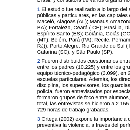
Brasil, y consultora de varios organismo
1
El estudio fue realizado a lo largo de
públicas y particulares, en las capitales
Maceió, Alagoas (AL); Manaus,Amazonas
BA); Fortaleza, Ceará ( CE); Brasília, Dis
Espírito Santo (ES); Goiânia, Goiás (G
(MT); Belém, Pará (PA); Recife, Pernam
RJ)); Porto Alegre, Rio Grande do Sul ( 
Catarina (SC), y São Paulo (SP).
2
Fueron distribuidos cuestionarios entr
entre los padres (10.225) y entre los g
equipo técnico-pedagógico (3.099), en 
escuelas particulares. Además, los dire
disciplina, los supervisores, los guardia
policía, fueron entrevistados por especia
formaron grupos de foco entre alumnos,
total, las entrevistas se hicieron a 2.155
729 horas de trabajo grabadas.
3
Ortega (2002) expone la importancia 
preventiva la violencia, a través del pe