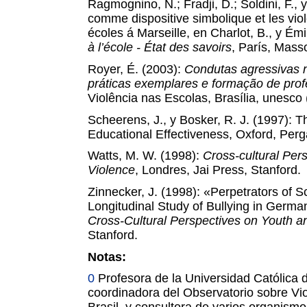
Ragmognino, N.; Fradji, D.; Soldini, F., 
comme dispositive simbolique et les viol
écoles á Marseille, en Charlot, B., y Émi
à l’école - État des savoirs
,
París, Mass
Royer, É. (2003):
Condutas agressivas 
práticas exemplares e formação de pro
Violência nas Escolas, Brasília, unesco 
Scheerens, J., y Bosker, R. J. (1997): 
Educational Effectiveness, Oxford, Per
Watts, M. W. (1998):
Cross-cultural Per
Violence
,
Londres, Jai Press, Stanford.
Zinnecker, J. (1998): «Perpetrators of S
Longitudinal Study of Bullying in Germ
Cross-Cultural Perspectives on Youth a
Stanford.
Notas:
0
Profesora de la Universidad Católica de
coordinadora del Observatorio sobre Vio