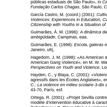
públicas estaduais de São Paulo», in
Ca
Fundação Carlos Chagas
,
São Paulo, Co
García Castro, M. (coord.) (2001):
Culti
Violences: Experiences in Education, Cu
Citizenship with Youths in a Situation of
Guimarães, Á. M. (1996):
A dinâmica da 
ambigüidade
, Campinas, eaa.
Guimarães, E. (1998):
Escola, galeras e
Janeiro, ufrj,
Hagedorn, J. M. (1998): «As American as
American Gang Violence», en
M. W. Wa
Perspectives on Youth and Violence
, Lo
Hayden, C., y Blaya, C. (2001): «Viole
agressifs dans les Écoles Anglaises», e
C.:
La violence en milieu scolaire-3-di
43-70, París, esf.
Ortega, R. (2001): «Projet Sevilla contre
modèle d’intervention éducative à carac