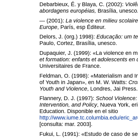
Debarbieux, É. y Blaya, C. (2002):
Violê
abordagens européias,
Brasília, unesco
— (2001):
La violence en milieu scolair
Europe
,
París, esp Éditeur.
Delors, J. (org.) 1998):
Educação: um te
Paulo, Cortez, Brasília, unesco.
Dupaquier, J. (1999): «La violence en mi
et formation: enfants et adolescents en d
Universitaires de France.
Feldman, O. (1998): «Materialism and In
of Youth in Japan», en
M. W. Watts:
Cro
Youth and Violence
,
Londres, Jai Press.
Flannery, D. J. (1997):
School Violence:
Intervention, and Policy
,
Nueva York, er
Education. Disponible en el sitio
http://www.iume.tc.columbia.edu/eric_
[consulta: mar. 2003].
Fukui, L. (1991): «Estudo de caso de s