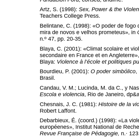
Artz, S. (1998):
Sex, Power & the Violen
Teachers College Press.
Belintane, C. (1998): «O poder de fogo 
mira de novos e velhos prometeus», in
C
n.º 47, pp. 20-35.
Blaya, C. (2001): «Climat scolaire et v
secondaire en France et en Angleterre»,
Blaya:
Violence à l’école et politiques p
Bourdieu, P. (2001):
O poder simbólico
,
Brasil.
Candau, V. M.; Lucinda, M. da C., y Nas
Escola e violencia
,
Rio de Janeiro, dp&a
Chesnais, J. C. (1981):
Histoire de la vi
Robert Laffont.
Debarbieux, É. (coord.) (1998): «La vio
européenes», Institut National de Rec
Revue Française de Pédagogie,
n.· 123,