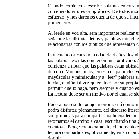
Cuando comience a escribir palabras enteras, 
cometiendo errores ortográficos. De todos mod
esfuerzo, y nos daremos cuenta de que su inten
primera vez.
Al leerle en voz alta, será importante realizar
señalarle las distintas letras y palabras que el 
relacionarlas con los dibujos que representan c
Para cuando alcanzan la edad de 4 años, los n
las palabras escritas contienen un significado. 
comienza a notar que las palabras están ubicad
derecha. Muchos niños, en esta etapa, inclusive
mayúsculas y minúsculas y a "leer" palabras sim
inicial, el niño tal vez quiera leer por su propi
permitir que lo haga, pero siempre y cuando est
La lectura debe ser un motivo por el cual se si
Poco a poco su lenguaje interior se irá conform
podrá disfrutar, plenamente, del discurso lite
son propicias para compartir una buena lectura:
retomamos el camino a casa, escuchando una g
cuentos... Pero, verdaderamente, el momento es
lectura compartida es, obviamente, en su cuart
dormir.