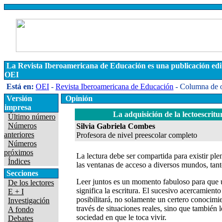
La Revista Iberoamericana de Educación es una publicación edi
OEI
Está en:
OEI
-
Revista Iberoamericana de Educación
- Columna de 
Versión
Opinión
impresa
La adquisición de la lectoescritura
Último número
Números
Silvia Gabriela Combes
anteriores
Profesora de nivel preescolar completo
Números
próximos
La lectura debe ser compartida para existir ple
Índices
las ventanas de acceso a diversos mundos, tan
Secciones
Leer juntos es un momento fabuloso para que 
De los lectores
significa la escritura. El sucesivo acercamiento d
E + I
posibilitará, no solamente un certero conocimi
Investigación
través de situaciones reales, sino que también l
A fondo
sociedad en que le toca vivir.
Debates