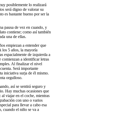
muy posiblemente lo realizará
os será digno de valorar su
to es bastante bueno por ser la
 una pausa de vez en cuando, y
relato contiene; como así también
ada una de ellas.
iños empiezan a entender que
A los 5 años, la mayoría
as espacialmente de izquierda a
 comienzan a identificar letras
ples. Al finalizar el nivel
a cuenta. Será importante
a iniciativa surja de él mismo.
enta orgulloso.
ando, así se sentirá seguro y
rario. Hay muchas ocasiones que
 al viajar en el coche, mientras
rabación con uno o varios
pecial para llevar a cabo esa
o, cuando el niño se va a