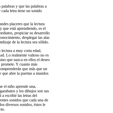
palabras y que las palabras a
cada letra tiene un sonido
andes placeres que la lectura
y que está aprendiendo, es el
diatos, propiciar su desarrollo
onocimiento, desplegar las alas
ndizaje de la lectura sea sólido.
 lectura a muy corta edad,
dad. Lo realmente valioso no es
 sino que nazca en ellos el deseo
es promete. Y cuanto más
r comprenderán que más que un
ave que abre la puertas a mundos
que el niño aprende una,
garabatos y los dibujos son sus
 escribir las letras del
erentes sonidos que cada una de
 los diversos sonidos, éstos le
as.