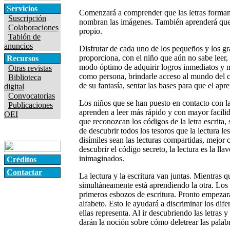
Servicios
Comenzará a comprender que las letras forman 
Suscripción
nombran las imágenes. También aprenderá que 
Colaboraciones
propio.
Tablón de
anuncios
Disfrutar de cada uno de los pequeños y los gr
proporciona, con el niño que aún no sabe leer, 
Recursos
modo óptimo de adquirir logros inmediatos y me
Otras revistas
como persona, brindarle acceso al mundo del c
Biblioteca
de su fantasía, sentar las bases para que el apre
digital
Convocatorias
Los niños que se han puesto en contacto con la
Publicaciones
aprenden a leer más rápido y con mayor facili
OEI
que reconozcan los códigos de la letra escrita,
de descubrir todos los tesoros que la lectura l
disímiles sean las lecturas compartidas, mejo
descubrir el código secreto, la lectura es la ll
inimaginados.
Créditos
Contactar
La lectura y la escritura van juntas. Mientras 
simultáneamente está aprendiendo la otra. Los 
primeros esbozos de escritura. Pronto empezará a
alfabeto. Esto le ayudará a discriminar los dif
ellas representa. Al ir descubriendo las letras y
darán la noción sobre cómo deletrear las palabr