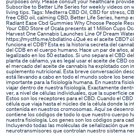
purposes only. Please consult your healthcare provid
Subscribe to Better Life Series for weekly videos on 
living tips. Tags: Medterra CBD Oil, CBD for stress, CB
free CBD oil, calming CBD, Better Life Series, hemp ex
Radiant Ease Cbd Gummies Why Choose People Resul
Your CBD Store of Ocala presents at 1 Million Cups O
Harvest One Cannabis Launches Line Of Dream Wate
https://myctfo.me/cbdlatino ¿Qué es el aceite CBD? 
funciona el CDB? Esta es la historia secreta del cannab
del CDB en el cuerpo humano. Hace un par de años, a
legalizado en los 50 estados. Si uno separa el CBD de
planta de cáñamo, ya es legal usar el aceite de CBD 
el mercado del aceite de cannabis ha explotado con in
suplemento nutricional. Esta breve conversación descri
está llevando a cabo en todo el mundo sobre los benef
importante para la fisiología humana. En nuestra fisi
viajar dentro de nuestra fisiología. Exactamente dent
ver, a nivel de células individuales, que la superficie 
Estos son los receptores para el CBD. Cuando el CBD 
célula que viaja hasta el núcleo de la célula donde la i
contenida en nuestros cromosomas. Aquí se desenro
contiene los códigos de todo lo que nuestro cuerpo h
nuestra fisiología. Los genes son los códigos para c
Incluyendo todas las moléculas de señalización que m
neurotransmisores que controlan nuestro sistema ne