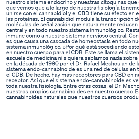
nuestro sistema endocrino y nuestras citoquinas que 
que vemos que a lo largo de nuestra fisiología tene
unirse con el cannabidiol y el CBD tiene su efecto en
las proteínas. El cannabidiol modula la transcripció
moléculas de señalización que naturalmente reducen 
central y en todo nuestro sistema inmunológico. Rest
inmune como a nuestro sistema nervioso central. Concl
es que causa una cascada de homeostasis en todo nue
sistema inmunológico. ¿Por qué está socediendo es
en nuestro cuerpo para el CDB. Este se llama el sist
escuela de medicina ni siquiera sabíamos nada sobre
en la década de 1990 por el Dr. Rafael Mechoulan de l
sistema endo-cannabinoide es una red de células en 
el CDB. De hecho, hay más receptores para CBD en nu
receptor. Así que el sistema endo-cannabinoide es v
toda nuestra fisiología. Entre otras cosas, el Dr. M
nuestros propios cannabinoides en nuestro cuerpo. 
cannabinoides naturales que nuestros cuerpos produ
Nuestros cuerpos están llenos de receptores de CBD.
causan todas estas cosas? Si su sistema inmunológico
enfermedades autoinmunes tales como artritis reumato
y tiroides. O fibromialgia o incluso esclerosis múltiple
otras infecciones crónicas. ¿Te das cuenta de que muc
o 150 años? La incidencia de este tipo de enfermedades
Ahora, echemos un vistazo a su sistema nervioso centr