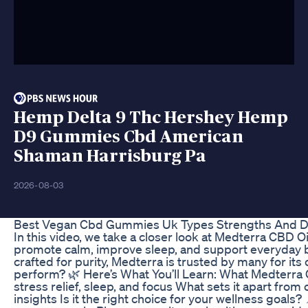
Hemp Delta 9 Thc Hershey Hemp
D9 Gummies Cbd American
Shaman Harrisburg Pa
2026-08-03
Best Vegan Cbd Gummies Uk Types Strengths And 
In this video, we take a closer look at Medterra CBD 
promote calm, improve sleep, and support everyday 
crafted for purity, Medterra is trusted by many for its 
perform? 🌿 Here’s What You’ll Learn: What Medterra C
stress relief, sleep, and focus What sets it apart from
insights Is it the right choice for your wellness goals?