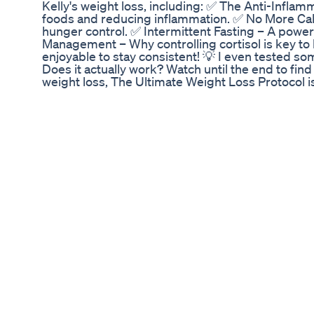
Kelly's weight loss, including: ✅ The Anti-Infla
foods and reducing inflammation. ✅ No More Calor
hunger control. ✅ Intermittent Fasting – A powe
Management – Why controlling cortisol is key to
enjoyable to stay consistent! 💡 I even tested s
Does it actually work? Watch until the end to find 
weight loss, The Ultimate Weight Loss Protocol 
with ease, and finally achieve lasting results. Ch
subscribe for more science-backed weight loss str
your health! 💖🔥 #KellyClarkson #WeightLoss
Met Santa Weightloss Kab Karna Hai My Dream L
Голод vs. Переедание – когда вы то морите с
организм не понимает, что происходит. Метаб
тормозится. 🔹 Инсулиновые качели – резкие п
провоцирует усталость, тягу к сладкому и наб
питание, добавки вроде берберина могут пом
чувствительность к инсулину. Но это не пана
Артикул на мой берберин на вб: 198421782 🔹
лучше небольшой дефицит, чем голодные срыв
риск переедания. 📌 Вывод: организм любит с
– пора менять подход. ⠀ А у вас бывают такие
Delicious Chai Tea For Health Weight Loss And A