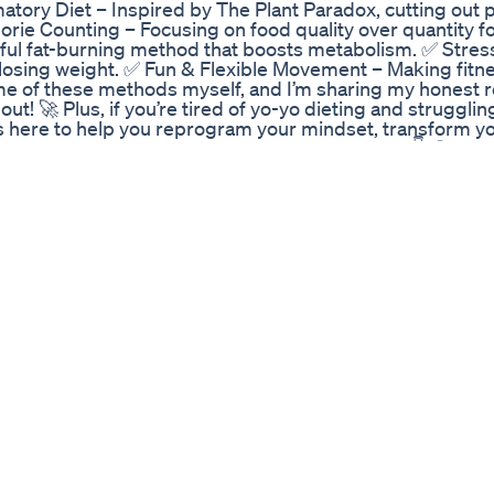
mmatory Diet – Inspired by The Plant Paradox, cutting out
ie Counting – Focusing on food quality over quantity fo
rful fat-burning method that boosts metabolism. ✅ Stres
 losing weight. ✅ Fun & Flexible Movement – Making fitn
ome of these methods myself, and I’m sharing my honest r
out! 🚀 Plus, if you’re tired of yo-yo dieting and strugglin
is here to help you reprogram your mindset, transform y
eck out the exclusive discount in the comments! 👇 🔔 Don’
ategies that actually work! Hit like if you're ready to t
 #FitnessSecrets #WeightLossTips #TheFitnessGeek
ipstick Christmas Experience In Usa Preetipranav
ебя жесткими дефицитами, то наедаете на 3000+ калор
олизм замедляется, уровень энергии скачет, а жиросж
ерепады в питании ведут к скачкам сахара в крови. Э
ор веса. 🔹 Берберин в помощь – если уж никак не вы
очь стабилизировать уровень глюкозы и улучшить
цея – без контроля калорий и БЖУ результат будет вр
 Как выйти из цикла? ✅ Не опускайте калории ниже но
ы. ✅ Больше белка и клетчатки – они дают сытость 
табильность. Редкие "зажоры" не страшны, но если эт
 качели в питании? Как с ними справляетесь? 💬
ntioxidant