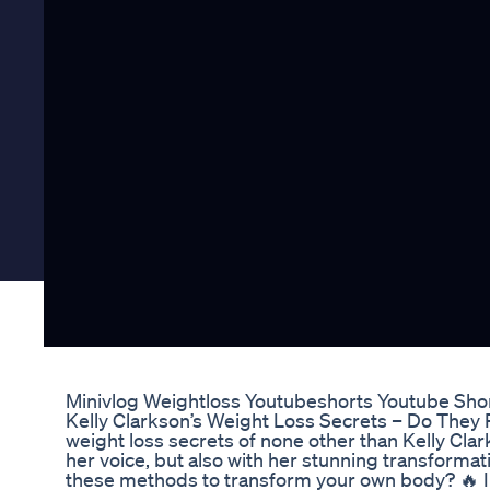
Minivlog Weightloss Youtubeshorts Youtube Sho
Kelly Clarkson’s Weight Loss Secrets – Do They 
weight loss secrets of none other than Kelly Cl
her voice, but also with her stunning transformat
these methods to transform your own body? 🔥 I