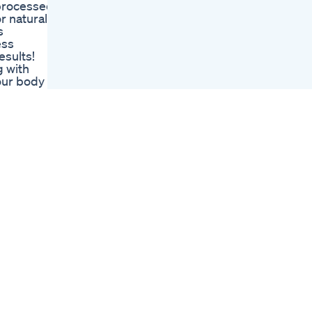
 processed
Pills Exposed
r natural
Keto Dietdr Jahangir
s
Kabir
ess
The Shocking Truth
esults!
About Mitolyn
g with
Weight Loss
our body
Supplement
t forget to
Revealed
ransform
Want To Lose Weight
In 2025 But Not Sure
What To Eat You Say
ий за раз,
You Know What To
игание
Do
то
ровнять
еменным.
рмы –
и снижают
о система