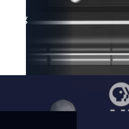
leading
 and