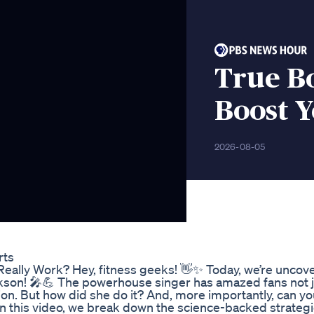
True B
Boost Y
2026-08-05
rts
Really Work? Hey, fitness geeks! 👋✨ Today, we’re uncov
arkson! 🎤💪 The powerhouse singer has amazed fans not j
ion. But how did she do it? And, more importantly, can y
n this video, we break down the science-backed strateg