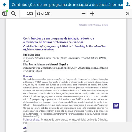
Contribuições de um programa de iniciação à docência à formação de futuros professores de Ciências