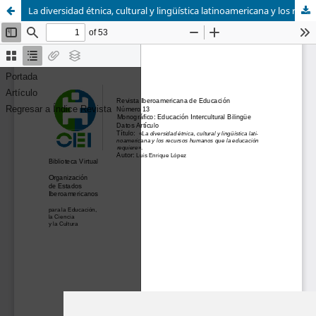
La diversidad étnica, cultural y lingüística latinoamericana y los recursos humanos que la educación requiere