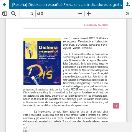
[Reseña] Dislexia en español. Prevalencia e indicadores cognitivos, culturales, familiares y biológicos