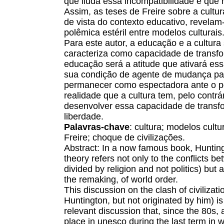
que iluda essa incompatibilidade e que 
Assim, as teses de Freire sobre a cultu
de vista do contexto educativo, revelam
polêmica estéril entre modelos culturais
Para este autor, a educação e a cultura
caracteriza como capacidade de transfo
educação será a atitude que ativará es
sua condição de agente de mudança pa
permanecer como espectadora ante o po
realidade que a cultura tem, pelo contrá
desenvolver essa capacidade de trans
liberdade.
Palavras-chave
: cultura; modelos cult
Freire; choque de civilizações.
Abstract: In a now famous book, Huntingt
theory refers not only to the conflicts be
divided by religion and not politics) but 
the remaking, of world order.
This discussion on the clash of civilizat
Huntington, but not originated by him) is 
relevant discussion that, since the 80s, 
place in unesco during the last term in