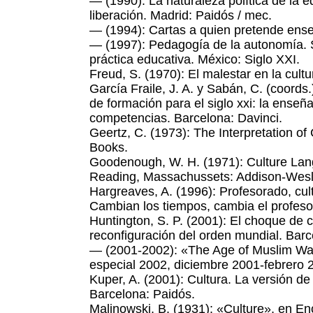
— (1990): La naturaleza política de la e
liberación. Madrid: Paidós / mec.
— (1994): Cartas a quien pretende ense
— (1997): Pedagogía de la autonomía. 
práctica educativa. México: Siglo XXI.
Freud, S. (1970): El malestar en la cultu
García Fraile, J. A. y Sabán, C. (coord
de formación para el siglo xxi: la ense
competencias. Barcelona: Davinci.
Geertz, C. (1973): The Interpretation of
Books.
Goodenough, W. H. (1971): Culture Lan
Reading, Massachussets: Addison-Wesl
Hargreaves, A. (1996): Profesorado, cu
Cambian los tiempos, cambia el profeso
Huntington, S. P. (2001): El choque de ci
reconfiguración del orden mundial. Barc
— (2001-2002): «The Age of Muslim Wa
especial 2002, diciembre 2001-febrero 2
Kuper, A. (2001): Cultura. La versión de
Barcelona: Paidós.
Malinowski, B. (1931): «Culture», en En