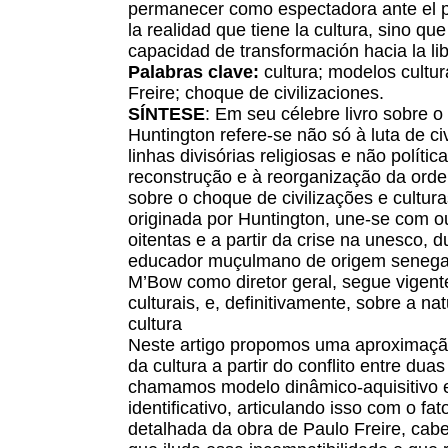
permanecer como espectadora ante el p
la realidad que tiene la cultura, sino qu
capacidad de transformación hacia la lib
Palabras clave:
cultura; modelos cultur
Freire; choque de civilizaciones.
SÍNTESE
: Em seu célebre livro sobre o
Huntington refere-se não só à luta de ci
linhas divisórias religiosas e não políti
reconstrução e à reorganização da ord
sobre o choque de civilizações e cultur
originada por Huntington, une-se com o
oitentas e a partir da crise na unesco, 
educador muçulmano de origem senega
M’Bow como diretor geral, segue vigen
culturais, e, definitivamente, sobre a n
cultura
Neste artigo propomos uma aproximação
da cultura a partir do conflito entre du
chamamos modelo dinâmico-aquisitivo e
identificativo, articulando isso com o fa
detalhada da obra de Paulo Freire, cabe