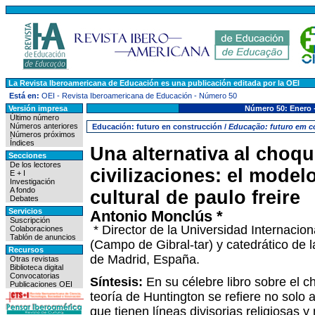
La Revista Iberoamericana de Educación es una publicación editada por la OEI
Está en:
OEI
-
Revista Iberoamericana de Educación
-
Número 50
Versión impresa
Número 50:
Enero -
Último número
Números anteriores
Educación: futuro en construcción /
Educação: futuro em c
Números próximos
Índices
Una alternativa al choq
Secciones
De los lectores
civilizaciones: el model
E + I
Investigación
A fondo
cultural de paulo freire
Debates
Servicios
Antonio Monclús *
Suscripción
* Director de la Universidad Internaci
Colaboraciones
Tablón de anuncios
(Campo de Gi­bral­-tar) y catedrático d
Recursos
de Madrid, España.
Otras revistas
Biblioteca digital
Convocatorias
Síntesis:
En su célebre libro sobre el c
Publicaciones OEI
teoría de Huntington se refiere no solo a
que tienen líneas divisorias religiosas y