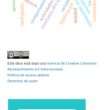
enseñanza del álgebra
material multimedia
prejuicio
racismo
implicación
multigrado
ausubel
Este obra está bajo una
licencia de Creative Commons
Reconocimiento 4.0 Internacional
.
Política de acceso abierto
Derechos de autor