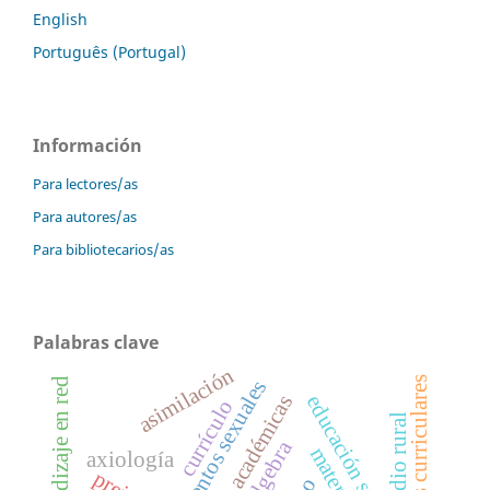
English
Português (Portugal)
Información
Para lectores/as
Para autores/as
Para bibliotecarios/as
Palabras clave
asimilación
contenidos curriculares
aprendizaje en red
comportamientos sexuales
actividades académicas
educación superior,
currículo
medio rural
axiología