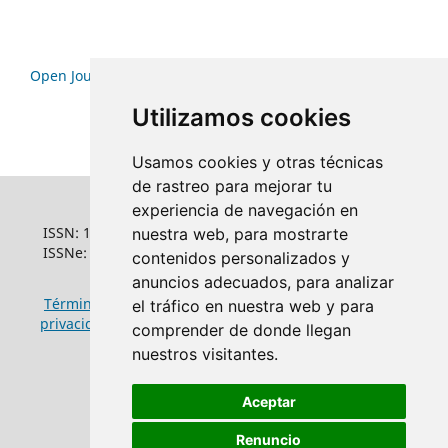
Open Journal Systems
Utilizamos cookies
Usamos cookies y otras técnicas
de rastreo para mejorar tu
experiencia de navegación en
ISSN: 1022-6508
nuestra web, para mostrarte
ISSNe: 1681-5653
contenidos personalizados y
anuncios adecuados, para analizar
Términos y condiciones de uso
|
Política de
el tráfico en nuestra web y para
privacidad
|
Política de cookies
comprender de donde llegan
nuestros visitantes.
Aceptar
Renuncio