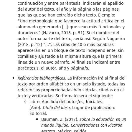
continuación y entre paréntesis, indicarán el apellido
del autor del texto, el año y la página o las páginas
que las que se han extraído dicho texto.
Ejemplo:
"Una metodología que favorece la actitud crítica en el
alumnado generando [...] que sean más funcionales y
duraderos" (Navarro, 2018, p. 51).
Si el nombre del
autor forma parte del texto, sería así: Según Nogueira
(2018, p. 12) “...”.
Las citas de 40 o más palabras
aparecerán en un bloque de texto independiente, sin
comillas y ajustado a la misma altura que la primera
línea de un nuevo párrafo.
Al final se indicará entre
paréntesis, el autor, año y página/s.
Referencias bibliográficas
.
La información irá al final del
texto por orden alfabético en un solo listado, todas las
referencias proporcionadas han sido las citadas en el
texto y verificadas. Su formato s
erá el siguiente:
Libro: Apellido del autor/es, Iniciales.
(Año).
Título del libro
.
Lugar de publicación:
Editorial.
Bauman, Z. (2017).
Sobre la educación en un
mundo líquido.
Conversaciones con Ricardo
Mazzeo
.
México: Paidós.