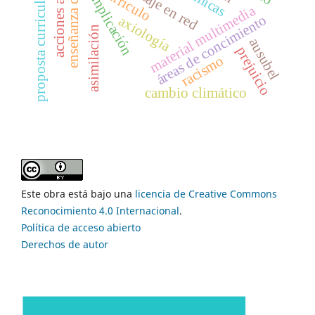
enseñanza del álgebra
currículo
proposta curricular
implicación
material multimedia
áreas de concimiento
axiología
asimilación
ausubel
prejuicio
racismo
cambio climático
Este obra está bajo una
licencia de Creative Commons
Reconocimiento 4.0 Internacional
.
Política de acceso abierto
Derechos de autor