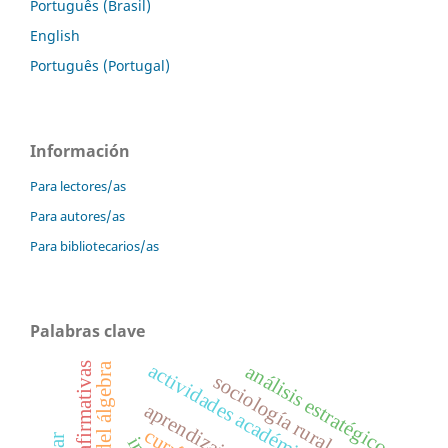
Português (Brasil)
English
Português (Portugal)
Información
Para lectores/as
Para autores/as
Para bibliotecarios/as
Palabras clave
actividades académicas
acciones afirmativas
análisis estratégico
sociología rural
aprendizaje en red