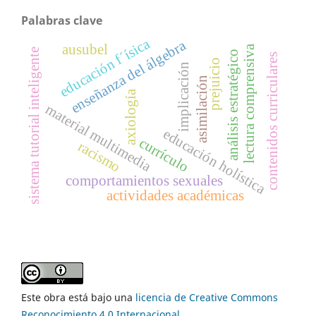
Palabras clave
educación f´ísica
enseñanza del álgebra
ausubel
lectura comprensiva
sistema tutorial inteligente
análisis estratégico
contenidos curriculares
prejuicio
implicación
asimilación
axiología
material multimedia
educación holística
currículo
racismo
comportamientos sexuales
actividades académicas
Este obra está bajo una
licencia de Creative Commons
Reconocimiento 4.0 Internacional
.