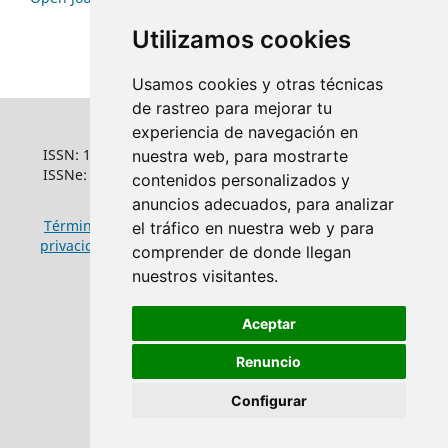
Utilizamos cookies
Usamos cookies y otras técnicas
de rastreo para mejorar tu
experiencia de navegación en
ISSN: 1022-6508
nuestra web, para mostrarte
ISSNe: 1681-5653
contenidos personalizados y
anuncios adecuados, para analizar
Términos y condiciones de uso
|
Política de
el tráfico en nuestra web y para
privacidad
|
Política de cookies
comprender de donde llegan
nuestros visitantes.
Aceptar
Renuncio
Configurar