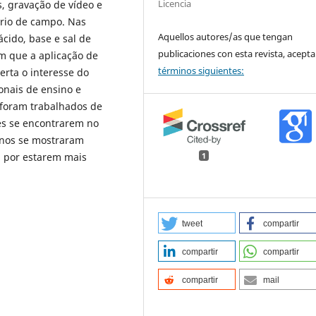
Licencia
s, gravação de vídeo e
ário de campo. Nas
Aquellos autores/as que tengan
cido, base e sal de
publicaciones con esta revista, acepta
m que a aplicação de
términos siguientes:
rta o interesse do
onais de ensino e
 foram trabalhados de
les se encontrarem no
lunos se mostraram
, por estarem mais
1
tweet
compartir
compartir
compartir
compartir
mail