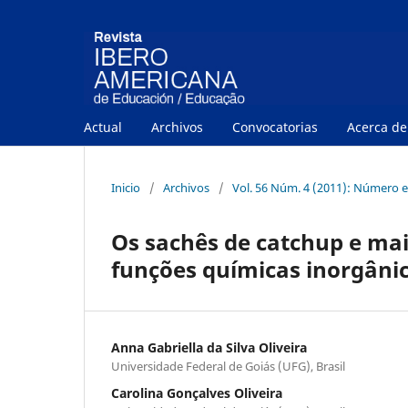
Actual
Archivos
Convocatorias
Acerca d
Inicio
/
Archivos
/
Vol. 56 Núm. 4 (2011): Número e
Os sachês de catchup e ma
funções químicas inorgâni
Anna Gabriella da Silva Oliveira
Universidade Federal de Goiás (UFG), Brasil
Carolina Gonçalves Oliveira