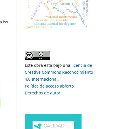
atención temprana
contenidos curriculares
educación f´ísica
educación holística
racismo
análisis estratégico
implicación
currículo
prejuicio
ausubel
material multimedia
áreas de concimiento
n los
sistema tutorial inteligente
jovens e adultos
Este obra está bajo una
licencia de
Creative Commons Reconocimiento
4.0 Internacional
.
Política de acceso abierto
Derechos de autor