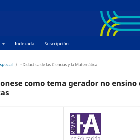
e
Indexada
Suscripción
special
/
- Didáctica de las Ciencias y la Matemática
ionese como tema gerador no ensino 
cas