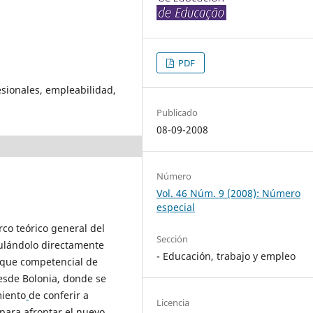
PDF
sionales, empleabilidad,
Publicado
08-09-2008
Número
Vol. 46 Núm. 9 (2008): Número
especial
rco teórico general del
Sección
ulándolo directamente
- Educación, trabajo y empleo
foque competencial de
esde Bolonia, donde se
miento
de conferir a
Licencia
para afrontar el nuevo