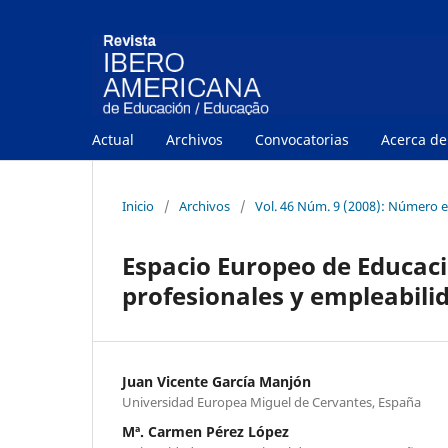
Actual
Archivos
Convocatorias
Acerca d
Inicio
/
Archivos
/
Vol. 46 Núm. 9 (2008): Número e
Espacio Europeo de Educac
profesionales y empleabili
Juan Vicente García Manjón
Universidad Europea Miguel de Cervantes, España
Mª. Carmen Pérez López