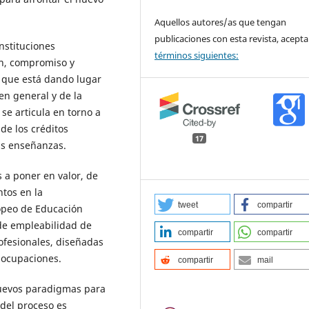
Aquellos autores/as que tengan
publicaciones con esta revista, acepta
nstituciones
términos siguientes:
ón, compromiso y
, que está dando lugar
en general y de la
 se articula en torno a
 de los créditos
17
as enseñanzas.
 a poner en valor, de
ntos en la
tweet
compartir
opeo de Educación
 de empleabilidad de
compartir
compartir
ofesionales, diseñadas
s ocupaciones.
compartir
mail
nuevos paradigmas para
 del proceso es