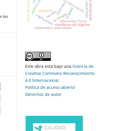
análisis estratégico
educación superior,
áreas de concimiento
aprendizaje en red
material multimedia
currículo
ausubel
prejuicio
racismo
axiología
implicación
n los
educación f´ísica
enseñanza del álgebra
contenidos curriculares
Este obra está bajo una
licencia de
Creative Commons Reconocimiento
4.0 Internacional
.
Política de acceso abierto
Derechos de autor