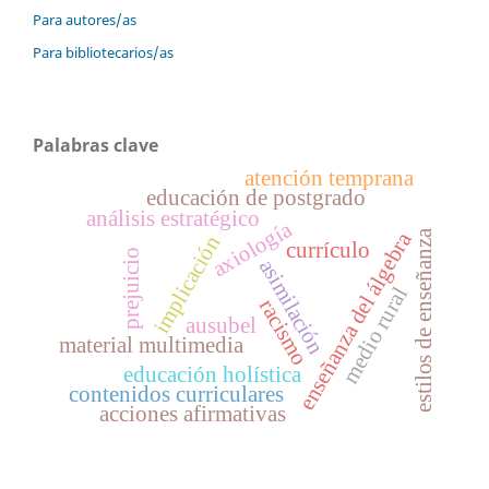
Para autores/as
Para bibliotecarios/as
Palabras clave
atención temprana
educación de postgrado
análisis estratégico
axiología
estilos de enseñanza
enseñanza del álgebra
implicación
currículo
prejuicio
asimilación
medio rural
racismo
ausubel
material multimedia
educación holística
contenidos curriculares
acciones afirmativas