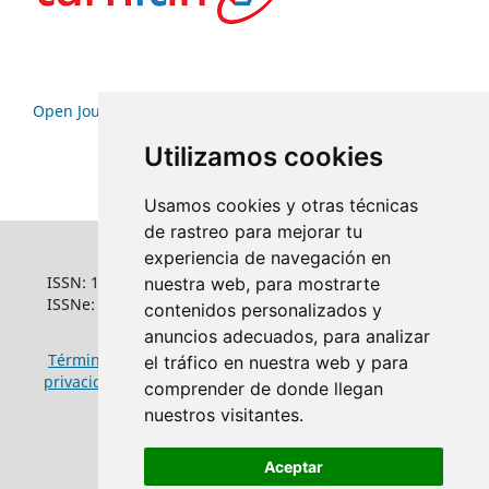
Open Journal Systems
Utilizamos cookies
Usamos cookies y otras técnicas
de rastreo para mejorar tu
experiencia de navegación en
ISSN: 1022-6508
nuestra web, para mostrarte
ISSNe: 1681-5653
contenidos personalizados y
anuncios adecuados, para analizar
Términos y condiciones de uso
|
Política de
el tráfico en nuestra web y para
privacidad
|
Política de cookies
comprender de donde llegan
nuestros visitantes.
Aceptar