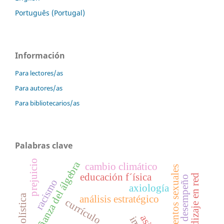
Português (Portugal)
Información
Para lectores/as
Para autores/as
Para bibliotecarios/as
Palabras clave
prejuicio
enseñanza del álgebra
cambio climático
comportamientos sexuales
educación f´ísica
aprendizaje en red
niveles de desempeño
racismo
axiología
análisis estratégico
currículo