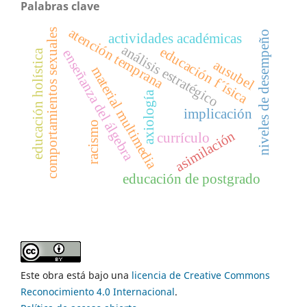
Palabras clave
atención temprana
comportamientos sexuales
niveles de desempeño
actividades académicas
análisis estratégico
educación f´ísica
enseñanza del álgebra
educación holística
ausubel
material multimedia
axiología
implicación
racismo
asimilación
currículo
educación de postgrado
Este obra está bajo una
licencia de Creative Commons
Reconocimiento 4.0 Internacional
.