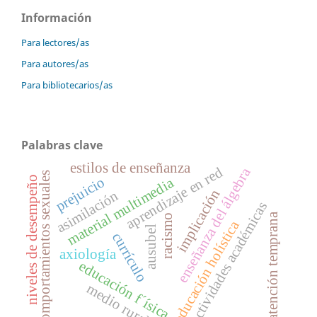
Información
Para lectores/as
Para autores/as
Para bibliotecarios/as
Palabras clave
estilos de enseñanza
aprendizaje en red
enseñanza del álgebra
comportamientos sexuales
prejuicio
niveles de desempeño
material multimedia
implicación
asimilación
actividades académicas
atención temprana
racismo
educación holística
ausubel
currículo
axiología
educación f´ísica
medio rural