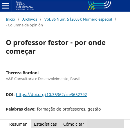
Inicio
/
Archivos
/
Vol. 36 Núm. 5 (2005): Número especial
/
- Columna de opinión
O professor festor - por onde
começar
Thereza Bordoni
A&B Consultoria e Desenvolvimento, Brasil
DOI:
https://doi.org/10.35362/rie3652792
Palabras clave:
formação de professores, gestão
Resumen
Estadísticas
Cómo citar