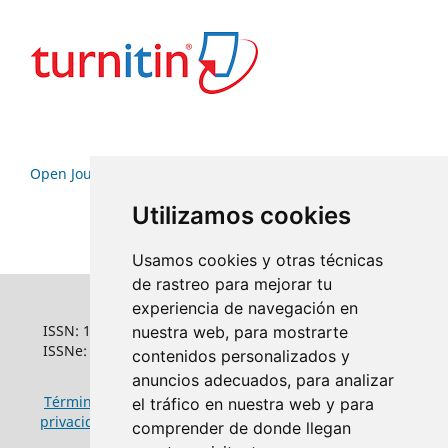
Open Journal Systems
Utilizamos cookies
Usamos cookies y otras técnicas
de rastreo para mejorar tu
experiencia de navegación en
ISSN: 1022-6508
nuestra web, para mostrarte
ISSNe: 1681-5653
contenidos personalizados y
anuncios adecuados, para analizar
Términos y condiciones de uso
|
Política de
el tráfico en nuestra web y para
privacidad
|
Política de cookies
comprender de donde llegan