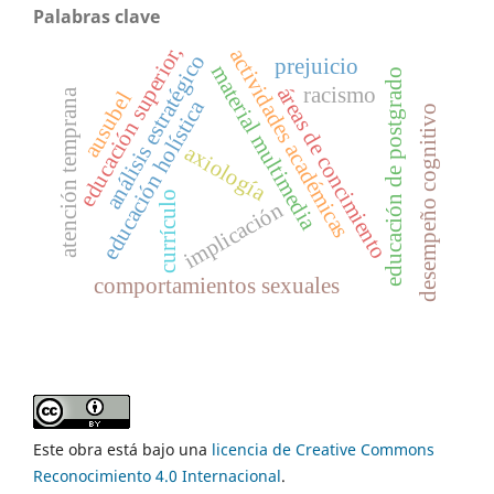
Palabras clave
educación superior,
actividades académicas
análisis estratégico
prejuicio
material multimedia
educación de postgrado
áreas de concimiento
racismo
atención temprana
ausubel
educación holística
desempeño cognitivo
axiología
currículo
implicación
comportamientos sexuales
Este obra está bajo una
licencia de Creative Commons
Reconocimiento 4.0 Internacional
.