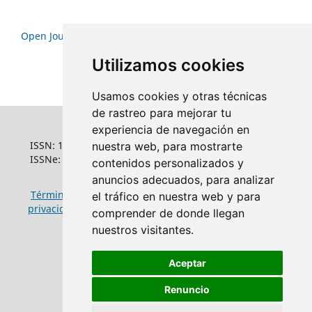
Open Journal Systems
Utilizamos cookies
Usamos cookies y otras técnicas
de rastreo para mejorar tu
experiencia de navegación en
ISSN: 1022-6508
nuestra web, para mostrarte
ISSNe: 1681-5653
contenidos personalizados y
anuncios adecuados, para analizar
Términos y condiciones de uso
|
Política de
el tráfico en nuestra web y para
privacidad
|
Política de cookies
comprender de donde llegan
nuestros visitantes.
Aceptar
Renuncio