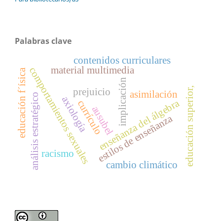
Palabras clave
contenidos curriculares
material multimedia
comportamientos sexuales
educación f´ísica
implicación
educación superior,
prejuicio
asimilación
análisis estratégico
axiología
enseñanza del álgebra
currículo
ausubel
estilos de enseñanza
racismo
cambio climático