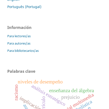
Português (Portugal)
Información
Para lectores/as
Para autores/as
Para bibliotecarios/as
Palabras clave
niveles de desempeño
análisis estratégico
racismo
enseñanza del álgebra
material multimedia
prejuicio
implicación
currículo