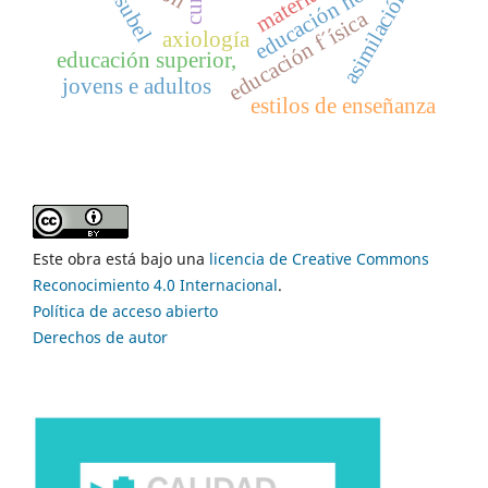
educación holística
ausubel
asimilación
educación f´ísica
axiología
educación superior,
jovens e adultos
estilos de enseñanza
Este obra está bajo una
licencia de Creative Commons
Reconocimiento 4.0 Internacional
.
Política de acceso abierto
Derechos de autor